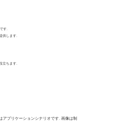
です.
提供します.
役立ちます.
はアプリケーションシナリオです. 画像は制