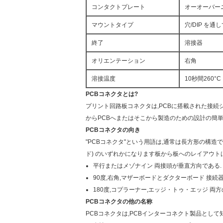
コンタクトプレート
オーオーバー
マウントタイプ
穴/DIP を通
終了
溶接器
オリエンテーション
右角
溶接温度
10秒間260°C
PCBコネクタとは?
プリント回路板コネクタは,PCBに搭載された接続シ
からPCBへまたはそこから製造のための設計の簡単
PCBコネクタの向き
"PCBコネクタ"という用語は,通常は長方形の構造で
ド) のいずれかになります板から板へのレイアウトは
平行またはメゾナイン 両接頭が垂直方向である.
90度,右角,マザーボードとダクターボード 接続
180度,コプラーナー,エッジ・トゥ・エッジ 両
PCBコネクタの他の名称
PCBコネクタは,PCBインターコネクト製品として