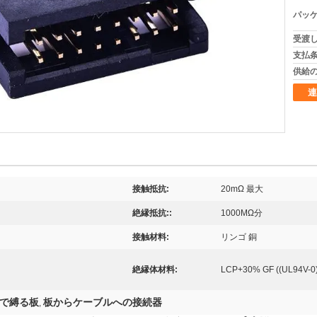
パッケ
受渡し
支払条
供給の
連
接触抵抗:
20mΩ 最大
絶縁抵抗::
1000MΩ分
接触材料:
リンゴ 銅
絶縁体材料:
LCP+30% GF ((UL94V-0
で縛る板
板からケーブルへの接続器
,