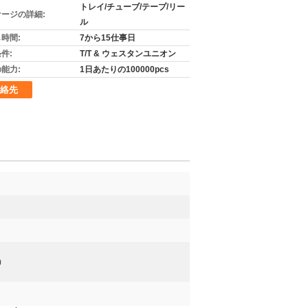
トレイ/チューブ/テープ/リー
ージの詳細:
ル
時間:
7から15仕事日
件:
T/T & ウェスタンユニオン
能力:
1日あたりの100000pcs
絡先
)