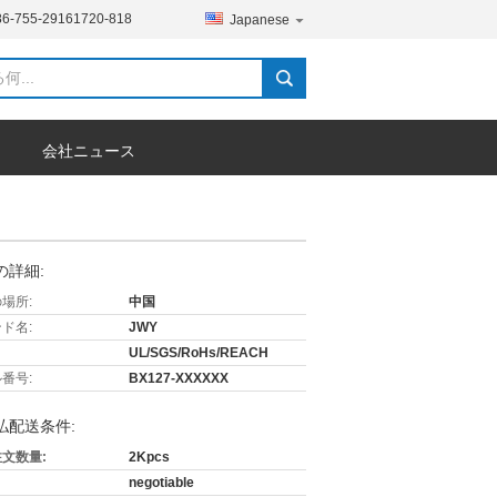
86-755-29161720-818
Japanese
会社ニュース
の詳細:
場所:
中国
ド名:
JWY
UL/SGS/RoHs/REACH
番号:
BX127-XXXXXX
払配送条件:
文数量:
2Kpcs
negotiable