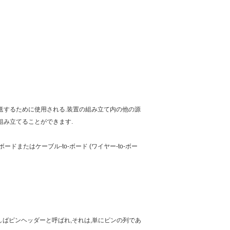
転送するために使用される.装置の組み立て内の他の源
組み立てることができます.
ドまたはケーブル-to-ボード (ワイヤー-to-ボー
ばしばピンヘッダーと呼ばれ,それは,単にピンの列であ