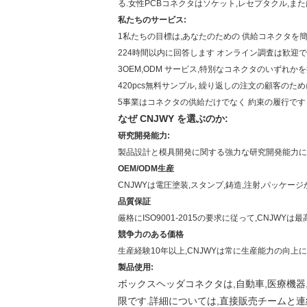
る.女性PCBコネクタはソケット,レセプタクル,また
私たちのサービス:
1私たちの目標は,あなたのための 供給コネクタを
224時間以内に回答します オンライン調査は歓迎
3OEM,ODM サービス,特別なコネクタのいずれ
420pcs無料サンプル, 繰り返しの注文の顧客のた
5事業はコネクタの供給だけでなく 約束の履行です
なぜ CNJWY を選ぶのか:
研究開発能力:
製品設計と模具開発に関する強力な研究開発能力によ
OEM/ODM生産
CNJWYは電圧塗装,スタンプ,鋳造,注射,パッケ
品質保証
厳格にISO9001-2015の要求に従って,CNJW
競争力のある価格
生産経験10年以上,CNJWYは常に生産能力の向
製品使用:
ボックスヘッダコネクタは,自動車,医療機器
限です.詳細については,直接販売チームと連