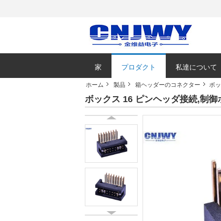
家
プロダクト
私達について
ホーム
製品
箱ヘッダーのコネクター
ボッ
ボックス 16 ピンヘッダ接続,制