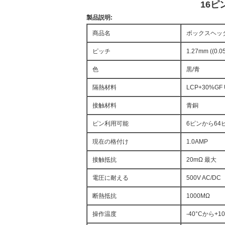
16ピ
製品説明:
商品名
ボックスヘッ
ピッチ
1.27mm ((0.05
色
黒/青
隔熱材料
LCP+30%GF 
接触材料
青銅
ピン利用可能
6ピンから64
現在の格付け
1.0AMP
接触抵抗
20mΩ 最大
電圧に耐える
500V AC/DC
断熱抵抗
1000MΩ
操作温度
-40°Cから+10