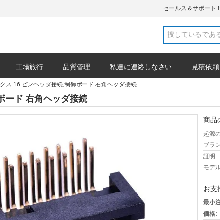
セールス＆サポート:
工場旅行
品質管理
私達に連絡しなさい
見積依頼
クス 16 ピンヘッダ接続,制御ボード 右角ヘッダ接続
御ボード 右角ヘッダ接続
商品
起源の
ブラン
証明:
モデル
お支
最小注
価格: