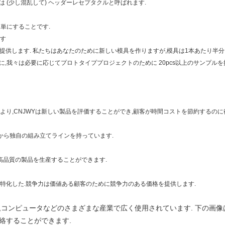
は (少し混乱して) ヘッダーレセプタクルと呼ばれます.
簡単にすることです.
です
かを提供します. 私たちはあなたのために新しい模具を作りますが,模具は1本あたり半分
めに,我々は必要に応じてプロトタイププロジェクトのために 20pcs以上のサンプルを
り,CNJWYは新しい製品を評価することができ,顧客が時間コストを節約するのに
ージから独自の組み立てラインを持っています.
Yは最高品質の製品を生産することができます.
上に特化した.競争力は価値ある顧客のために競争力のある価格を提供します.
,コンピュータなどのさまざまな産業で広く使用されています. 下の画像
絡することができます.