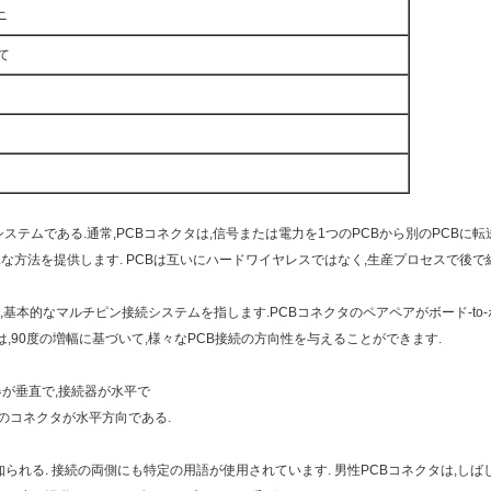
ニ
して
ステムである.通常,PCBコネクタは,信号または電力を1つのPCBから別のPCBに
な方法を提供します. PCBは互いにハードワイヤレスではなく,生産プロセスで後で
,基本的なマルチピン接続システムを指します.PCBコネクタのペアペアがボード-to-ボー
,90度の増幅に基づいて,様々なPCB接続の方向性を与えることができます.
器が垂直で,接続器が水平で
方のコネクタが水平方向である.
知られる. 接続の両側にも特定の用語が使用されています. 男性PCBコネクタは,し