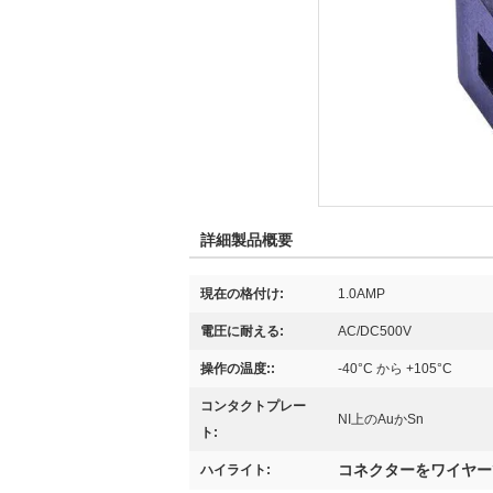
詳細製品概要
現在の格付け:
1.0AMP
電圧に耐える:
AC/DC500V
操作の温度::
-40°C から +105°C
コンタクトプレー
NI上のAuかSn
ト:
コネクターをワイヤー
ハイライト: