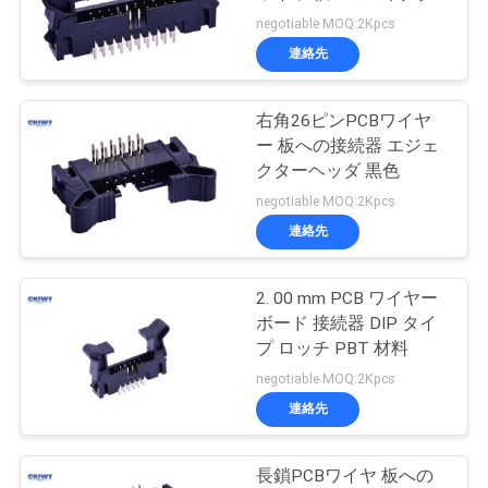
質
negotiable MOQ:2Kpcs
管
連絡先
63
理
右角26ピンPCBワイヤ
端子台コネクタ
ー 板への接続器 エジェ
私
クターヘッダ 黒色
negotiable MOQ:2Kpcs
達
連絡先
に
連
2. 00 mm PCB ワイヤー
12
ボード 接続器 DIP タイ
絡
プ ロッチ PBT 材料
電気ケーブル組
negotiable MOQ:2Kpcs
し
連絡先
な
さ
長鎖PCBワイヤ 板への