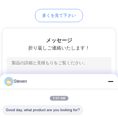
15
COMPANY
多くを見て下さい
PCBワイヤーからボ
NEWS
ード接続器
地
メッセージ
図
折り返しご連絡いたします！
PRIVACY
52
PCBボードからボー
POLICY
Steven
ド接続器
7:57 AM
Good day, what product are you looking for?