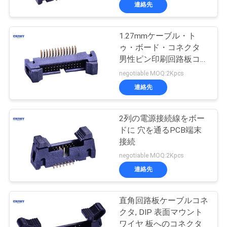
達
流
連絡先
に
1.27mmケーブル・ト
つ
46
ゥ・ボード・コネクタ
い
PCBヘッダーのコネ
男性ピン印刷回路板コネ
クタ
negotiable MOQ:2Kpcs
て
クター
連絡先
工
2列の電源接続線をボー
ドに 穴を通るPCB端末
場
接続
29
旅
negotiable MOQ:2Kpcs
平面リボンケーブ
連絡先
行
ル組立
直角回路板ケーブルコネ
品
クタ, DIP 表面マウント
ワイヤ 板へのコネクタ