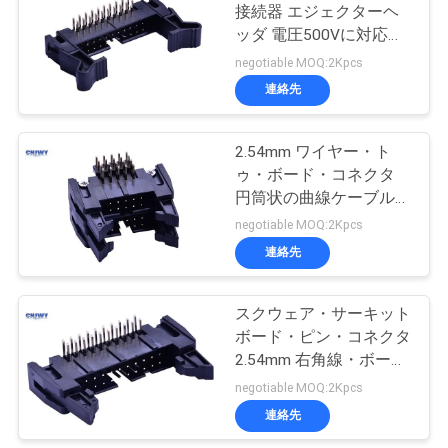
接続器 エジェクターヘ
い
ッダ 電圧500Vに対応す
29
る
negotiable MOQ:2Kpcs
IDCのケーブル コネ
連絡先
引
クタ
用
2.54mm ワイヤー・ト
ゥ・ボード・コネクタ
を
円筒状の曲線ケーブル・
要
トゥ・PCB・コネクタ
negotiable MOQ:2Kpcs
連絡先
求
7
DIPプラグコネクタ
し
スクウェア・サーキット
な
ボード・ピン・コネクタ
ー
2.54mm 右角線・ボード
さ
ヘッダー
negotiable MOQ:2Kpcs
い
連絡先