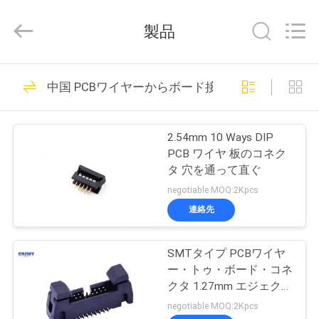
プ
ラ
イ
製品
ヤ
ー.
Copyright
©
家
2018
63
-
中国 PCBワイヤーからボード接続器
2026
男性Pinヘッダーの
ShenZhen
JWY
Electronic
プ
Co.,Ltd.
コネクター
All
2.54mm 10 Ways DIP
Rights
ロ
PCB ワイヤ 板のコネク
Reserved.
タ 穴を通って直ぐ
ダ
negotiable MOQ:2Kpcs
ク
連絡先
83
ト
女性ヘッダーのコ
SMTタイプ PCBワイヤ
ー・トゥ・ボード・コネ
ネクター
私
クタ 1.27mm エジェクタ
ーヘッダー 1.5 AMP 電
negotiable MOQ:2Kpcs