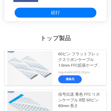
続行
トップ製品
60ピン フラットフレッ
クスリボンケーブル
1.0mm FFC拡張ケーブル
電流評価 0.5AMP
negotiable MOQ:2Kpcs
連絡先
信号伝送 青色 FFC リボ
ンケーブル B型 60ピン
80mm 長さ