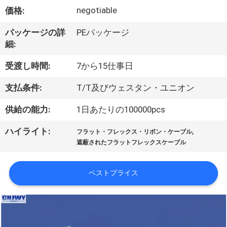
達
negotiable
価格:
に
パッケージの詳
PEパッケージ
つ
細:
い
受渡し時間:
7から15仕事日
て
支払条件:
T/T及びウェスタン・ユニオン
供給の能力:
1日あたりの100000pcs
工
,
ハイライト:
場
フラット・フレックス・リボン・ケーブル
遮蔽されたフラットフレックスケーブル
旅
行
ベストプライス
品