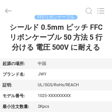
プ
ラ
イ
ヤ
ー.
FFCリボンケーブル
Copyright
©
シールド 0.5mm ピッチ FFC
家
2018
-
2026
リボンケーブル 50 方法 5 行
ShenZhen
JWY
Electronic
プ
Co.,Ltd.
分ける 電圧 500V に耐える
All
Rights
ロ
Reserved.
ダ
起源の場所:
中国
ク
JWY
ブランド名:
ト
UL/SGS/RoHs/REACH
証明:
1025-XXXXXXXXX
モデル番号:
私
2Kpcs
最小注文数量: