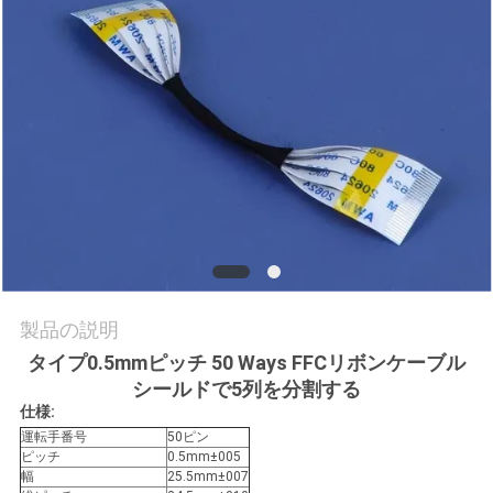
質
管
理
私
達
に
連
製品の説明
絡
タイプ0.5mmピッチ 50 Ways FFCリボンケーブル
シールドで5列を分割する
し
仕様:
な
運転手番号
50ピン
ピッチ
0.5mm±005
さ
幅
25.5mm±007