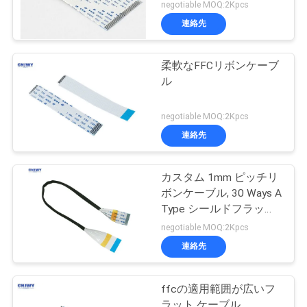
negotiable MOQ:2Kpcs
連絡先
柔軟なFFCリボンケーブ
ル
negotiable MOQ:2Kpcs
連絡先
カスタム 1mm ピッチリ
ボンケーブル, 30 Ways A
Type シールドフラット
フレックスケーブル
negotiable MOQ:2Kpcs
連絡先
ffcの適用範囲が広いフ
ラット ケーブル