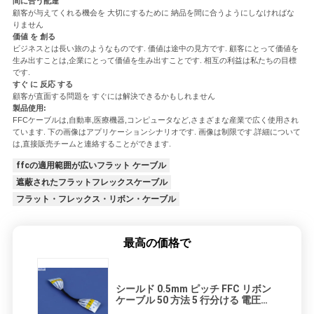
間に合う配達
顧客が与えてくれる機会を 大切にするために 納品を間に合うようにしなければな
COMPANY
りません
価値 を 創る
NEWS
ビジネスとは長い旅のようなものです. 価値は途中の見方です. 顧客にとって価値を
生み出すことは,企業にとって価値を生み出すことです. 相互の利益は私たちの目標
です.
すぐ に 反応 する
地
顧客が直面する問題を すぐには解決できるかもしれません
製品使用:
FFCケーブルは,自動車,医療機器,コンピュータなど,さまざまな産業で広く使用され
図
ています. 下の画像はアプリケーションシナリオです. 画像は制限です.詳細について
は,直接販売チームと連絡することができます.
ffcの適用範囲が広いフラット ケーブル
PRIVACY
遮蔽されたフラットフレックスケーブル
POLICY
フラット・フレックス・リボン・ケーブル
最高の価格で
シールド 0.5mm ピッチ FFC リボン
ケーブル 50 方法 5 行分ける 電圧
500V に耐える