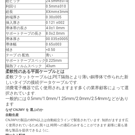
総ピッチ
24.5mm±010
利回り
0.5mm±010
い
総長
XXmm±3mm
終端厚さ
0.30±005
挿入厚さ
0.121 ±002
導体帯の長さ
4.0±1.0mm
引
サポートテープの長さ
8.0±2.0mm
導体厚さ
00.035±0005
用
導体幅
0.65±003
傾き
<0.50
を
テープ の 配色
青い
サポートテープスペック
0.225mm
要
隔熱フィルムスペック
43um
柔軟性のある平面ケーブルとは
求
柔軟フラットケーブルは,PET隔熱とより薄い銅導体で作られた新
しいタイプの接続データケーブルです.
消費電子機器で広く使用され,ますます多くの業界顧客によって選
し
択されています.
一般的には 0.5mm/1.0mm/1.25mm/2.0mm/2.54mmなどがあり
な
ます
なぜ CNJWY を 選ぶのか
さ
自動生産
CNJWYの製品の80%以上は自動組立ラインで製造されています. 知的がますます広
い
く使用されているため,我々は,時間への適応のみすることができます.顧客に最も適
格な製品を提供できるように.