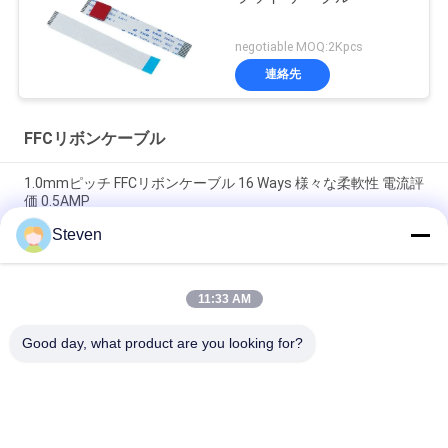
negotiable MOQ:2Kpcs
連絡先
FFCリボンケーブル
1.0mmピッチ FFCリボンケーブル 16 Ways 様々な柔軟性 電流評
価 0.5AMP
Steven
シールド 0.5mm ピッチ FFC リボンケーブル 50 方法 5 行分ける
電圧 500V に耐える
11:33 AM
自動車マルチメディア用50ピン型FFCリボンケーブルチンの接
着材料
Good day, what product are you looking for?
人気カテゴリ
すべて
男性Pinヘッダーの
女性ヘッダーのコネ