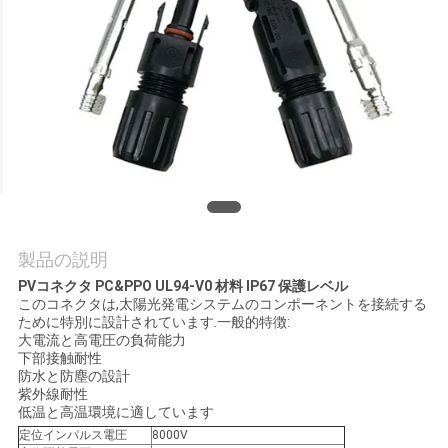
質
管
理
私
達
に
製品の説明
連
PVコネクタ PC&PPO UL94-V0 材料 IP67 保護レベル
このコネクタは,太陽光発電システムのコンポーネントを接続する
絡
ために特別に設計されています.一般的特徴:
大電流と高電圧の負荷能力
し
下部接触耐性
防水と防塵の設計
な
紫外線耐性
低温と高温環境に適しています
さ
定位インパルス電圧
8000V