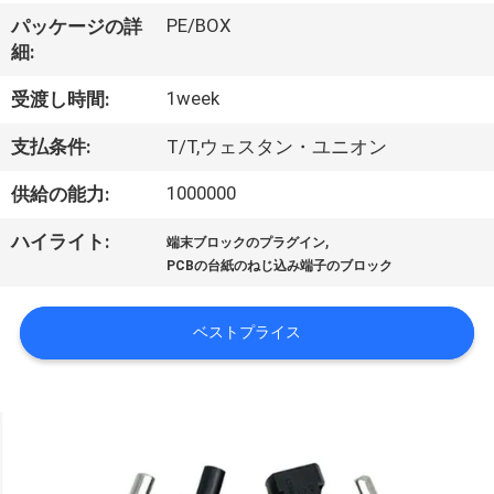
達
PE/BOX
パッケージの詳
に
細:
つ
1week
受渡し時間:
い
支払条件:
T/T,ウェスタン・ユニオン
て
1000000
供給の能力:
,
ハイライト:
工
端末ブロックのプラグイン
PCBの台紙のねじ込み端子のブロック
場
旅
ベストプライス
行
品