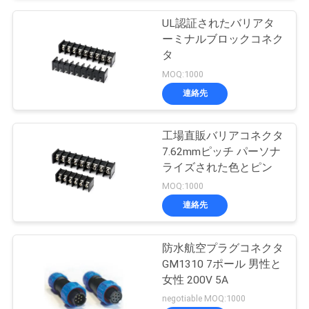
UL認証されたバリアタ
ーミナルブロックコネク
タ
MOQ:1000
連絡先
工場直販バリアコネクタ
7.62mmピッチ パーソナ
ライズされた色とピン
MOQ:1000
連絡先
防水航空プラグコネクタ
GM1310 7ポール 男性と
女性 200V 5A
negotiable MOQ:1000