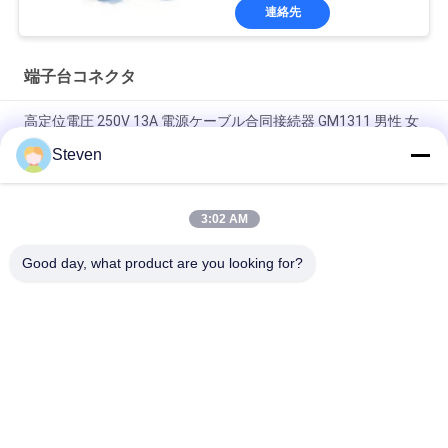
連絡先
端子台コネクタ
高定位電圧 250V 13A 電源ケーブル合同接続器 GM1311 男性 女
性ソケット
Steven
高電圧電源ケーブルのコントコネクタ GM1311 端板コネクタ
3:02 AM
250V 13A 電源ケーブル 結合コネクタ GM1311 男性 女性航空プ
ラグソケット
Good day, what product are you looking for?
人気カテゴリ
すべて
男性Pinヘッダーの
女性ヘッダーのコネ
コネクター
クター
PCBヘッダーのコネ
平面リボンケーブル
クター
組立