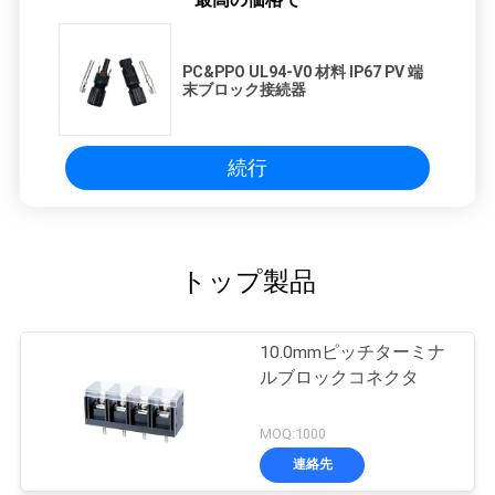
PC&PPO UL94-V0 材料 IP67 PV 端
末ブロック接続器
続行
トップ製品
10.0mmピッチターミナ
ルブロックコネクタ
MOQ:1000
連絡先