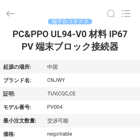
プ
ラ
イ
ヤ
ー.
端子台コネクタ
Copyright
©
PC&PPO UL94-V0 材料 IP67
家
2018
-
2026
PV 端末ブロック接続器
ShenZhen
JWY
Electronic
プ
Co.,Ltd.
All
Rights
ロ
起源の場所:
中国
Reserved.
ダ
CNJWY
ブランド名:
ク
TUV,CQC,CE
証明:
ト
PV004
モデル番号:
最小注文数量:
交渉可能
私
negotiable
価格: