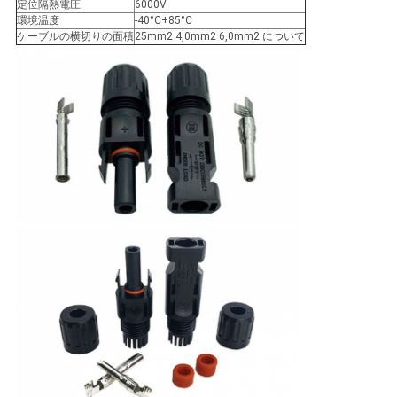
定位隔熱電圧
6000V
環境温度
-40°C+85°C
い
ケーブルの横切りの面積
25mm2 4,0mm2 6,0mm2 について
引
用
を
要
求
し
な
さ
い